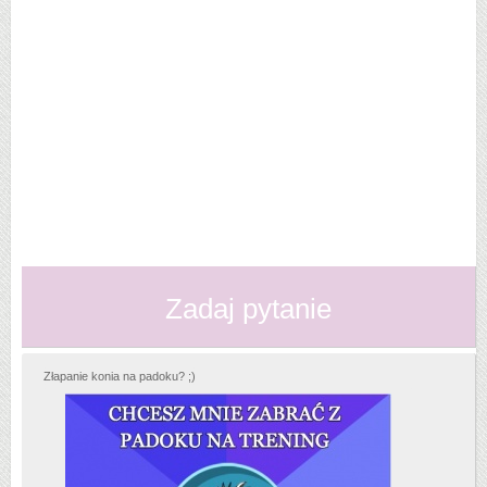
Zadaj pytanie
Złapanie konia na padoku? ;)