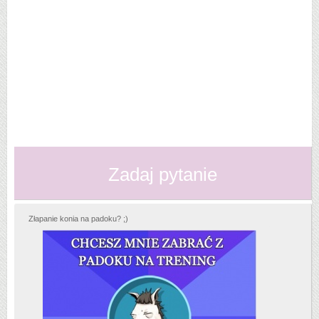
Zadaj pytanie
Złapanie konia na padoku? ;)