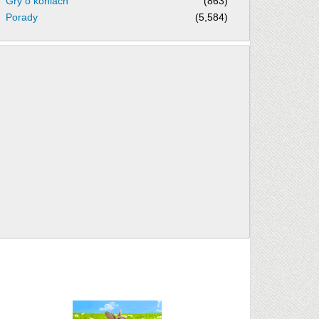
Gry o koniach
(863)
Porady
(5,584)