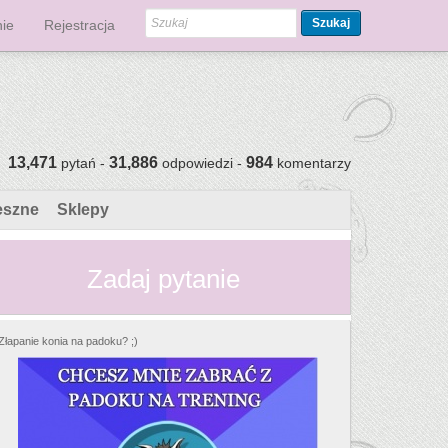
Szukaj
ie
Rejestracja
13,471
31,886
984
pytań -
odpowiedzi -
komentarzy
eszne
Sklepy
Zadaj pytanie
Złapanie konia na padoku? ;)