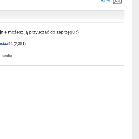
Tweet
nie możesz ją przyuczać do zaprzęgu :)
asiaa94
(
2,351
)