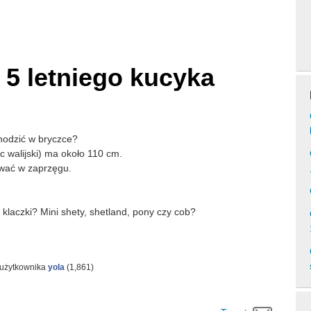
5 letniego kucyka
hodzić w bryczce?
 walijski) ma około 110 cm.
ować w zaprzęgu.
 klaczki? Mini shety, shetland, pony czy cob?
 użytkownika
yola
(
1,861
)