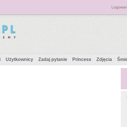
Logowan
i
Użytkownicy
Zadaj pytanie
Princess
Zdjęcia
Śmi