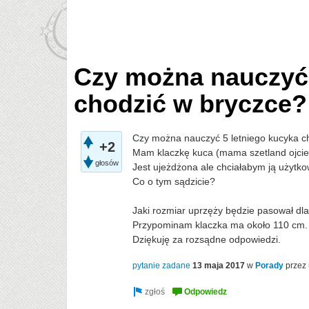
Czy można nauczyć 
chodzić w bryczce?
Czy można nauczyć 5 letniego kucyka c
+2
Mam klaczkę kuca (mama szetland ojciec
głosów
Jest ujeżdżona ale chciałabym ją użytk
Co o tym sądzicie?
Jaki rozmiar uprzęży będzie pasował dla
Przypominam klaczka ma około 110 cm.
Dziękuję za rozsądne odpowiedzi.
pytanie zadane
13 maja 2017
w
Porady
przez