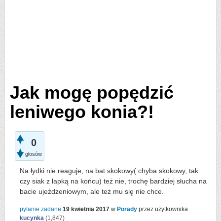
Jak mogę popędzić
leniwego konia?!
0
głosów
Na łydki nie reaguje, na bat skokowy( chyba skokowy, tak
czy siak z łapką na końcu) też nie, trochę bardziej słucha na
bacie ujeżdżeniowym, ale też mu się nie chce.
pytanie zadane
19 kwietnia 2017
w
Porady
przez użytkownika
kucynka
(
1,847
)