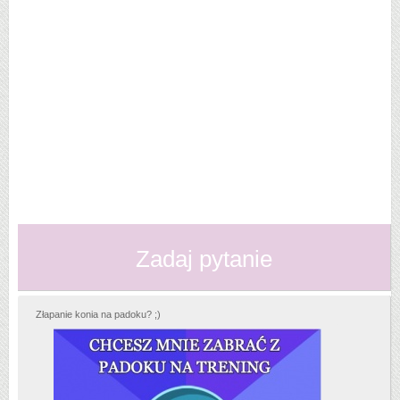
Zadaj pytanie
Złapanie konia na padoku? ;)