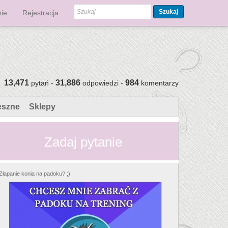
Szukaj
ie
Rejestracja
13,471
31,886
984
pytań -
odpowiedzi -
komentarzy
eszne
Sklepy
Zadaj pytanie
Złapanie konia na padoku? ;)