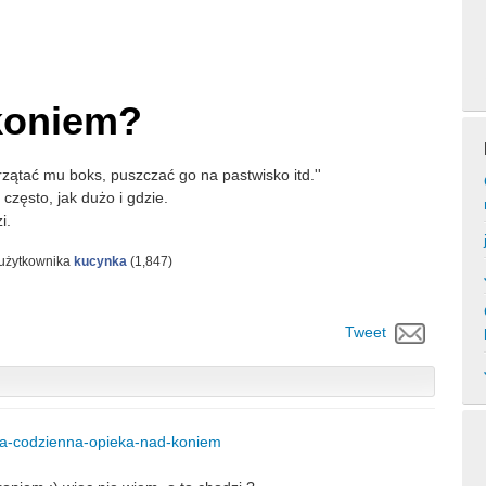
koniem?
przątać mu boks, puszczać go na pastwisko itd.''
często, jak dużo i gdzie.
i.
 użytkownika
kucynka
(
1,847
)
Tweet
acja-codzienna-opieka-nad-koniem