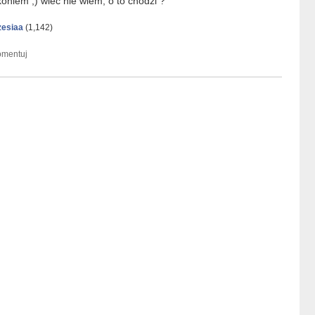
koniem ;) wiec nie wiem, o to chodzi ?
zesiaa
(
1,142
)