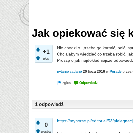
Jak opiekować się 
Nie chodzi o ,,trzeba go karmić, poić, s
+1
Chciałabym wiedzieć co trzeba robić, jak 
głos
Proszę o jak najdokładniejsze odpowiedz
pytanie zadane
20 lipca 2016
w
Porady
przez
1 odpowiedź
https://myhorse.pl/editorial/53/pielegn
0
głosów