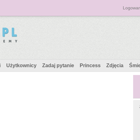
Logowan
i
Użytkownicy
Zadaj pytanie
Princess
Zdjęcia
Śmi