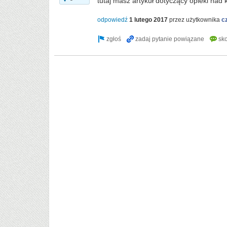
tutaj masz artykuł dotyczący opieki nad 
odpowiedź
1 lutego 2017
przez użytkownika
c