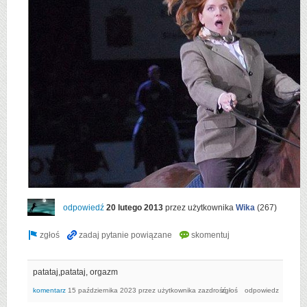
odpowiedź
20 lutego 2013
przez użytkownika
Wika
(
267
)
patataj,patataj, orgazm
komentarz
15 października 2023
przez użytkownika
zazdrość