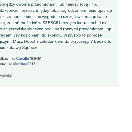
pomiędzy dwoma przedmiotami, lub między tobą i np.
relaksować i przejść między tobą i ogrodzeniem, ocierając się
sz, że będzie się czuć wygodnie i szczęśliwie mając twoje
j, że koń może iść w SZEŚCIU różnych kierunkach, i nie
wać przeciskanie także pod i nad różnymi przedmiotami, np.
 drągami czy koziołkami do skoków. Wszystko to pomoże
jszym. Masz kłopot z załadunkiem do przyczepy ? Będzie to
jecie zabawę Squeeze.
żytkownika
Cavallo
(
6,945
)
tkownika
Monikaa0315