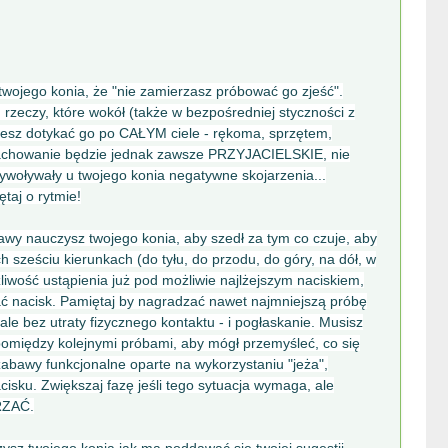
ojego konia, że "nie zamierzasz próbować go zjeść".
rzeczy, które wokół (także w bezpośredniej styczności z
iesz dotykać go po CAŁYM ciele - rękoma, sprzętem,
 zachowanie będzie jednak zawsze PRZYJACIELSKIE, nie
ywoływały u twojego konia negatywne skojarzenia...
taj o rytmie!
wy nauczysz twojego konia, aby szedł za tym co czuje, aby
 sześciu kierunkach (do tyłu, do przodu, do góry, na dół, w
iwość ustąpienia już pod możliwie najlżejszym naciskiem,
nacisk. Pamiętaj by nagradzać nawet najmniejszą próbę
ale bez utraty fizycznego kontaktu - i pogłaskanie. Musisz
omiędzy kolejnymi próbami, aby mógł przemyśleć, co się
 zabawy funkcjonalne oparte na wykorzystaniu "jeża",
isku. Zwiększaj fazę jeśli tego sytuacja wymaga, ale
RZAĆ.