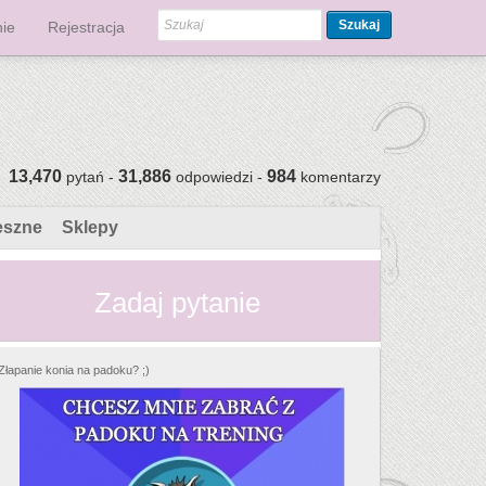
Szukaj
ie
Rejestracja
13,470
31,886
984
pytań -
odpowiedzi -
komentarzy
eszne
Sklepy
Zadaj pytanie
Złapanie konia na padoku? ;)