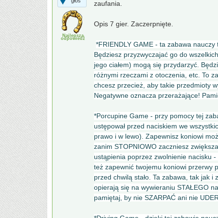
głos
zaufania.
Opis 7 gier. Zaczerpnięte.
Najlepsza
odpowiedź
*FRIENDLY GAME - ta zabawa nauczy tw
Będziesz przyzwyczajać go do wszelkich 
jego ciałem) mogą się przydarzyć. Będz
różnymi rzeczami z otoczenia, etc. To
chcesz przecież, aby takie przedmioty w
Negatywne oznacza przerażające! Pamię
*Porcupine Game - przy pomocy tej zaba
ustępował przed naciskiem we wszystkich
prawo i w lewo). Zapewnisz koniowi możl
zanim STOPNIOWO zaczniesz zwiększać 
ustąpienia poprzez zwolnienie nacisku - 
też zapewnić twojemu koniowi przerwy p
przed chwilą stało. Ta zabawa, tak jak i
opierają się na wywieraniu STAŁEGO nac
pamiętaj, by nie SZARPAĆ ani nie UDE