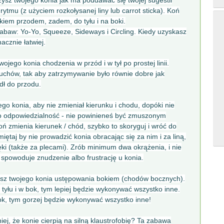
zysz twojego konia jak ma poddawać się twojej sugestii
mu (z użyciem rozkołysanej liny lub carrot sticka). Koń
kiem przodem, zadem, do tyłu i na boki.
abaw: Yo-Yo, Squeeze, Sideways i Circling. Kiedy uzyskasz
acznie łatwiej.
jego konia chodzenia w przód i w tył po prostej linii.
uchów, tak aby zatrzymywanie było równie dobre jak
edł do przodu.
go konia, aby nie zmieniał kierunku i chodu, dopóki nie
go odpowiedzialność - nie powinieneś być zmuszonym
oń zmienia kierunek / chód, szybko to skoryguj i wróć do
amiętaj by nie prowadzić konia obracając się za nim i za liną,
ęki (także za plecami). Zrób minimum dwa okrążenia, i nie
ń spowoduje znudzenie albo frustrację u konia.
sz twojego konia ustępowania bokiem (chodów bocznych).
o tyłu i w bok, tym lepiej będzie wykonywać wszystko inne.
ok, tym gorzej będzie wykonywać wszystko inne!
j, że konie cierpią na silną klaustrofobię? Ta zabawa