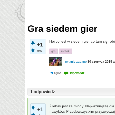
Gra siedem gier
Hej co jest w siedem gier co tam się rob
+1
głos
gra
zrebak
pytanie zadane
30 czerwca 2015
1 odpowiedź
Źrebak jest za młody. Najważniejszą dl
+1
nawyków. Przedewszystkim przyzwyczajen