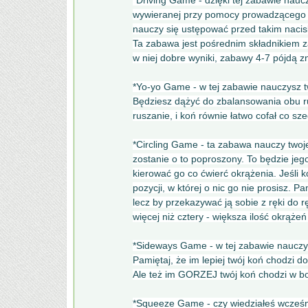
*Driving Game - dzięki tej zabawie nauc
wywieranej przy pomocy prowadzącego ryt
nauczy się ustępować przed takim nacis
Ta zabawa jest pośrednim składnikiem z
w niej dobre wyniki, zabawy 4-7 pójdą zn
*Yo-yo Game - w tej zabawie nauczysz two
Będziesz dążyć do zbalansowania obu r
ruszanie, i koń równie łatwo cofał co sz
*Circling Game - ta zabawa nauczy twoje
zostanie o to poproszony. To będzie je
kierować go co ćwierć okrążenia. Jeśli k
pozycji, w której o nic go nie prosisz. P
lecz by przekazywać ją sobie z ręki do r
więcej niż cztery - większa ilość okrąże
*Sideways Game - w tej zabawie nauczy
Pamiętaj, że im lepiej twój koń chodzi d
Ale też im GORZEJ twój koń chodzi w b
*Squeeze Game - czy wiedziałeś wcześnie