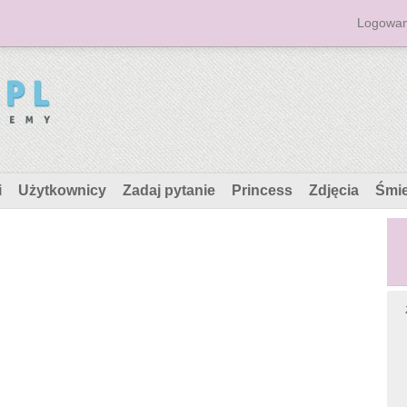
Logowan
i
Użytkownicy
Zadaj pytanie
Princess
Zdjęcia
Śmi