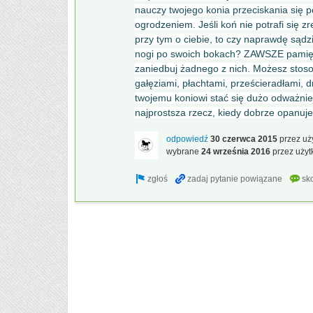
nauczy twojego konia przeciskania się 
ogrodzeniem. Jeśli koń nie potrafi się z
przy tym o ciebie, to czy naprawdę sądzi
nogi po swoich bokach? ZAWSZE pamięta
zaniedbuj żadnego z nich. Możesz stoso
gałęziami, płachtami, prześcieradłami,
twojemu koniowi stać się dużo odważnie
najprostsza rzecz, kiedy dobrze opanu
odpowiedź
30 czerwca 2015
przez u
wybrane
24 września 2016
przez uży