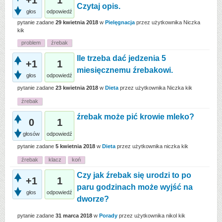
+1
1
Czytaj opis.
głos
odpowiedź
pytanie zadane
29 kwietnia 2018
w
Pielęgnacja
przez użytkownika
Niczka
kik
problem
źrebak
Ile trzeba dać jedzenia 5
+1
1
miesięcznemu źrebakowi.
głos
odpowiedź
pytanie zadane
23 kwietnia 2018
w
Dieta
przez użytkownika
Niczka kik
źrebak
źrebak może pić krowie mleko?
0
1
głosów
odpowiedź
pytanie zadane
5 kwietnia 2018
w
Dieta
przez użytkownika
niczka kik
źrebak
klacz
koń
Czy jak źrebak się urodzi to po
+1
1
paru godzinach może wyjść na
głos
odpowiedź
dworze?
pytanie zadane
31 marca 2018
w
Porady
przez użytkownika
nikol kik