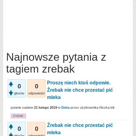
Najnowsze pytania z
tagiem zrebak
Proszę niech ktoś odpowie.
0
0
Źrebak nie chce przestać pić
głosów
odpowiedzi
mleka
pytanie zadane
21 lutego 2019
w
Dieta
przez użytkownika
Niczka kik
źrebak
Źrebak nie chce przestać pić
0
0
mleka
głosów
odpowiedzi