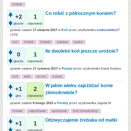
źrebak
Co robić z półrocznym koniem?
+2
1
głosów
odpowiedź
pytanie zadane
17 sierpnia 2017
w
Koń
przez użytkownika
znakzodiaku17
(
143
)
koń
źrebak
źrebaki
zabawa
nauka
Ile dwuletni koń jeszcze urośnie?
0
1
głosów
odpowiedź
pytanie zadane
17 czerwca 2017
w
Porady
przez użytkownika
Kasia Koniara
koń
wiek
wzrost
źrebak
W jakim wieku zajeżdżać konie
+1
2
zimnokrwiste?
głos
odpowiedzi
pytanie zadane
8 lutego 2015
w
Porady
przez użytkownika
Jagoda M.
źrebak
zajeżdżanie
ujeżdżanie
koń-zimnokrwisty
Odzwyczajenie źrebaka od matki
+1
1
głos
odpowiedź