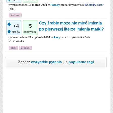
pytanie zadane
13 marca 2014
w
Porady
przez użytkownika
Wściekły Tatar
(
483
)
źrebak
Czy źrebię może nie mieć imienia
+4
5
po pierwszej literze imienia matki?
głosów
odpowiedzi
pytanie zadane
29 stycznia 2014
w
Rasy
przez użytkownika
Julia
Krosnowska
imię
źrebak
Zobacz
wszystkie pytania
lub
popularne tagi