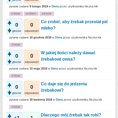
pytanie zadane
9 lutego 2019
w
Dieta
przez użytkownika
Niczka kik
źrebak
problem
zdrowie
Co zrobić, aby źrebak przestał pić
0
0
mleko?
głosów
odpowiedzi
pytanie zadane
16 grudnia 2018
w
Dieta
przez użytkownika
Niczka kik
źrebak
W jakiej ilości należy dawać
0
0
źrebakowi owsa?
głosów
odpowiedzi
pytanie zadane
10 maja 2018
w
Dieta
przez użytkownika
Niczka kik
źrebak
Co daje się do jedzenia
0
0
źrebakowi?
głosów
odpowiedzi
pytanie zadane
30 kwietnia 2018
w
Dieta
przez użytkownika
Niczka kik
źrebak
Dlaczego mój źrebak tak robi?