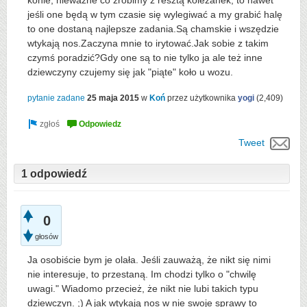
konie, nieważne co zrobimy z resztą koleżanek, to nawet
jeśli one będą w tym czasie się wylegiwać a my grabić halę
to one dostaną najlepsze zadania.Są chamskie i wszędzie
wtykają nos.Zaczyna mnie to irytować.Jak sobie z takim
czymś poradzić?Gdy one są to nie tylko ja ale też inne
dziewczyny czujemy się jak "piąte" koło u wozu.
pytanie zadane
25 maja 2015
w
Koń
przez użytkownika
yogi
(
2,409
)
Tweet
1 odpowiedź
0
głosów
Ja osobiście bym je olała. Jeśli zauważą, że nikt się nimi
nie interesuje, to przestaną. Im chodzi tylko o "chwilę
uwagi." Wiadomo przecież, że nikt nie lubi takich typu
dziewczyn. ;) A jak wtykają nos w nie swoje sprawy to