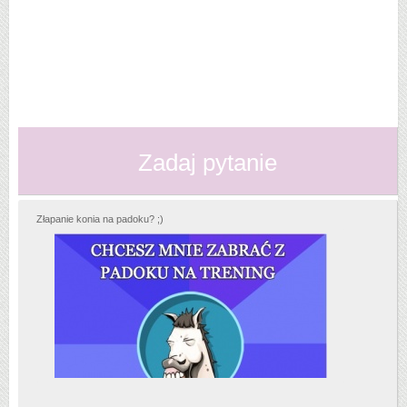
Zadaj pytanie
Złapanie konia na padoku? ;)