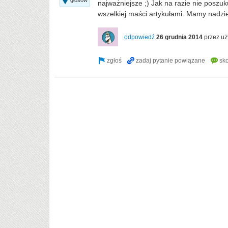
głosów
najważniejsze ;) Jak na razie nie posz
wszelkiej maści artykułami. Mamy nadzie
odpowiedź
26 grudnia 2014
przez u