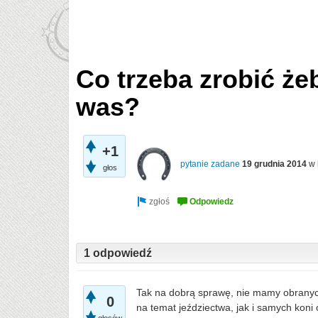
Co trzeba zrobić że
was?
+1
pytanie zadane
19 grudnia 2014
w
głos
1 odpowiedź
Tak na dobrą sprawę, nie mamy obranych
0
na temat jeździectwa, jak i samych koni 