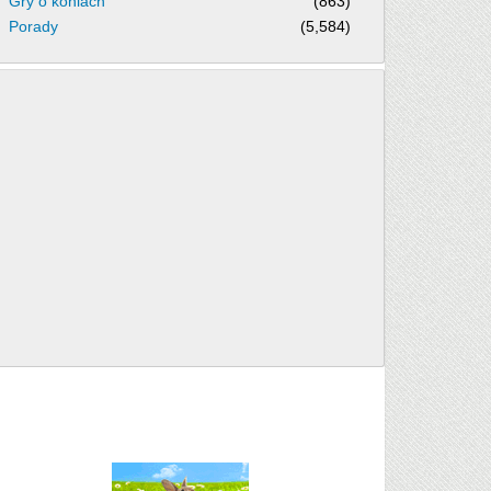
Gry o koniach
(863)
Porady
(5,584)