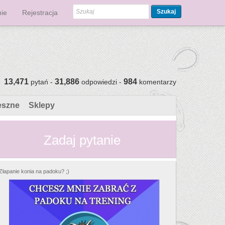
Szukaj
ie
Rejestracja
13,471
31,886
984
pytań -
odpowiedzi -
komentarzy
eszne
Sklepy
Zadaj pytanie
Złapanie konia na padoku? ;)