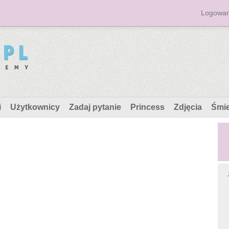
Logowan
i
Użytkownicy
Zadaj pytanie
Princess
Zdjęcia
Śmi