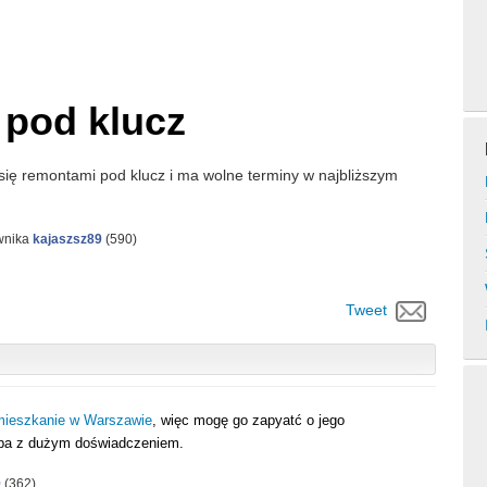
 pod klucz
się remontami pod klucz i ma wolne terminy w najbliższym
wnika
kajaszsz89
(
590
)
Tweet
mieszkanie w Warszawie
, więc mogę go zapyatć o jego
ekipa z dużym doświadczeniem.
9
(
362
)