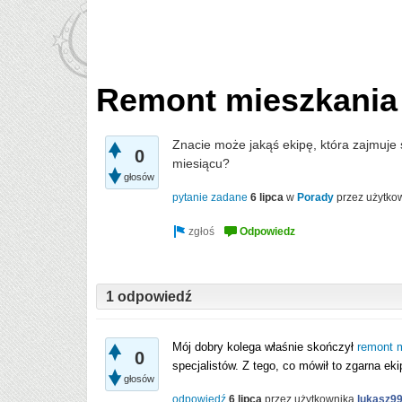
Remont mieszkania
Znacie może jakąś ekipę, która zajmuje 
0
miesiącu?
głosów
pytanie zadane
6 lipca
w
Porady
przez użytko
1 odpowiedź
Mój dobry kolega właśnie skończył
remont 
0
specjalistów. Z tego, co mówił to zgarna 
głosów
odpowiedź
6 lipca
przez użytkownika
lukasz9