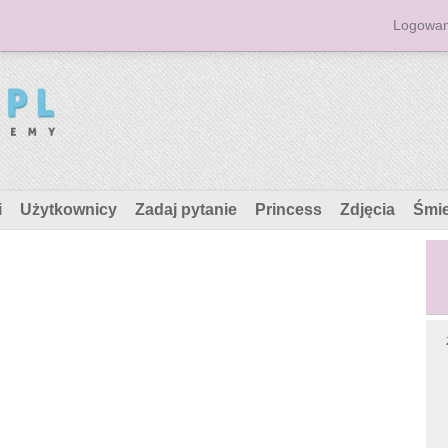
Logowan
i
Użytkownicy
Zadaj pytanie
Princess
Zdjęcia
Śmi