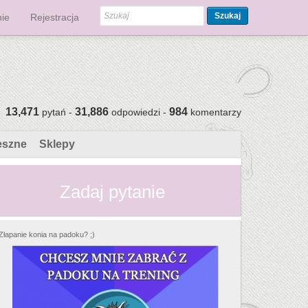
Szukaj
ie
Rejestracja
13,471
31,886
984
pytań -
odpowiedzi -
komentarzy
eszne
Sklepy
Zadaj pytanie
Złapanie konia na padoku? ;)