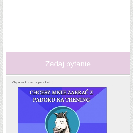
Zadaj pytanie
Złapanie konia na padoku? ;)