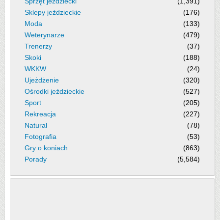
Sprzęt jeździecki
(1,391)
Sklepy jeździeckie
(176)
Moda
(133)
Weterynarze
(479)
Trenerzy
(37)
Skoki
(188)
WKKW
(24)
Ujeżdżenie
(320)
Ośrodki jeździeckie
(527)
Sport
(205)
Rekreacja
(227)
Natural
(78)
Fotografia
(53)
Gry o koniach
(863)
Porady
(5,584)