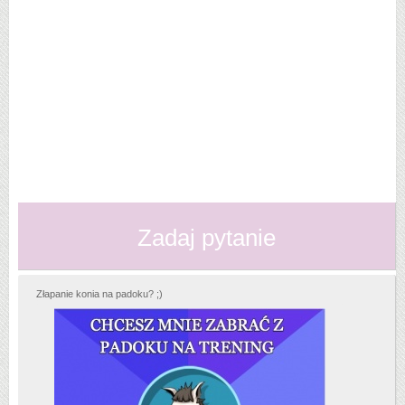
Zadaj pytanie
Złapanie konia na padoku? ;)