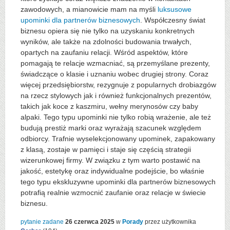
zawodowych, a mianowicie mam na myśli
luksusowe
upominki dla partnerów biznesowych
. Współczesny świat
biznesu opiera się nie tylko na uzyskaniu konkretnych
wyników, ale także na zdolności budowania trwałych,
opartych na zaufaniu relacji. Wśród aspektów, które
pomagają te relacje wzmacniać, są przemyślane prezenty,
świadczące o klasie i uznaniu wobec drugiej strony. Coraz
więcej przedsiębiorstw, rezygnuje z popularnych drobiazgów
na rzecz stylowych jak i również funkcjonalnych prezentów,
takich jak koce z kaszmiru, wełny merynosów czy baby
alpaki. Tego typu upominki nie tylko robią wrażenie, ale też
budują prestiż marki oraz wyrażają szacunek względem
odbiorcy. Trafnie wyselekcjonowany upominek, zapakowany
z klasą, zostaje w pamięci i staje się częścią strategii
wizerunkowej firmy. W związku z tym warto postawić na
jakość, estetykę oraz indywidualne podejście, bo właśnie
tego typu ekskluzywne upominki dla partnerów biznesowych
potrafią realnie wzmocnić zaufanie oraz relacje w świecie
biznesu.
pytanie zadane
26 czerwca 2025
w
Porady
przez użytkownika