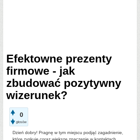
Efektowne prezenty
firmowe - jak
zbudować pozytywny
wizerunek?
0
głosów
Dzień dobry! Pragnę w tym miejscu podjąć zagadnienie,
które zyskuje coraz większe znaczenie w kontaktach