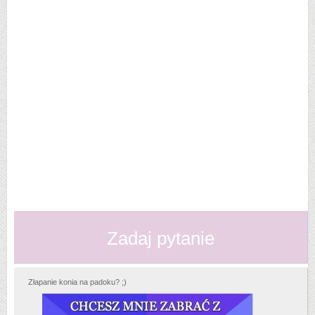
Zadaj pytanie
Złapanie konia na padoku? ;)