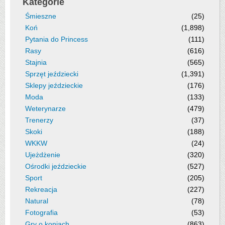
Kategorie
Śmieszne
(25)
Koń
(1,898)
Pytania do Princess
(111)
Rasy
(616)
Stajnia
(565)
Sprzęt jeździecki
(1,391)
Sklepy jeździeckie
(176)
Moda
(133)
Weterynarze
(479)
Trenerzy
(37)
Skoki
(188)
WKKW
(24)
Ujeżdżenie
(320)
Ośrodki jeździeckie
(527)
Sport
(205)
Rekreacja
(227)
Natural
(78)
Fotografia
(53)
Gry o koniach
(863)