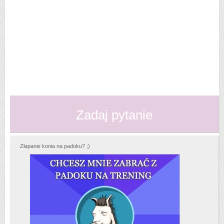
Zadaj pytanie
Złapanie konia na padoku? ;)