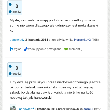
0
głosów
Myśle, że działanie mają podobne, lecz według mnie w
sumie nie wiem dlaczego ale ładniejszy jest meksykanski
xd
odpowiedź
3 listopada 2014
przez użytkownika
Horserka<3
(
406
)
0
głosów
Oby dwa są przy użyciu przez niedoświadczonego jeźdźca
okropne. Jednak meksykański może wyrządzić więcej
szkod, bo działa na cały łeb koński a nie tylko na kość
nosową tak jak hanowerski.
odpowiedź
3 listopada 2014
przez użytkownika
sara13
(
959
)