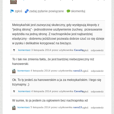
Meksykański jest zazwyczaj skuteczny, gdy występują kłopoty z
"jedną stroną" - jednostronne usztywnienie żuchwy, przesuwanie
wędzidła na jedną stronę. Z nachrapników jest najbardziej
elastyczny - dobremu jeźdźcowi pozwala dobrze czuć co się dzieje
w pysku i delikatnie korygować na bieżąco.
komentarz
3 listopada 2014
przez użytkownika
Cavallo
To i tak nie zmienia faktu, że jest bardziej niebezpieczny niż
hanowerski.
komentarz
4 listopada 2014
przez użytkownika
sara13
Ok. To ty jesteś za hanowerskim a ja za meksykańskim. I tego się
trzymajmy. ;)
komentarz
4 listopada 2014
przez użytkownika
Cavallo
W sumie, to ja jestem za ogłowiem bez nachrapnika xd
komentarz
5 listopada 2014
przez użytkownika
sara13