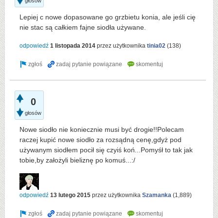
głosów
Lepiej c nowe dopasowane go grzbietu konia, ale jeśli cię
nie stac są całkiem fajne siodła używane.
odpowiedź
1 listopada 2014
przez użytkownika
tinia02
(
138
)
0
głosów
Nowe siodło nie koniecznie musi być drogie!!Polecam
raczej kupić nowe siodło za rozsądną cenę,gdyż pod
używanym siodłem pocił się czyiś koń...Pomyśł to tak jak
tobie,by założyli bieliznę po komuś...:/
odpowiedź
13 lutego 2015
przez użytkownika
Szamanka
(
1,889
)