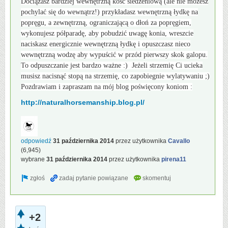
Dociążasz bardziej wewnętrzną kość siedzeniową (ale nie możesz
pochylać się do wewnątrz!) przykładasz wewnętrzną łydkę na
popręgu, a zewnętrzną, ograniczającą o dłoń za popręgiem,
wykonujesz półparadę, aby pobudzić uwagę konia, wreszcie
naciskasz energicznie wewnętrzną łydkę i opuszczasz nieco
wewnętrzną wodzę aby wypuścić w przód pierwszy skok galopu.
To odpuszczanie jest bardzo ważne :) Jeżeli strzemię Ci ucieka
musisz nacisnąć stopą na strzemię, co zapobiegnie wylatywaniu ;)
Pozdrawiam i zapraszam na mój blog poświęcony koniom :
http://naturalhorsemanship.blog.pl/
odpowiedź
31 października 2014
przez użytkownika
Cavallo
(
6,945
)
wybrane
31 października 2014
przez użytkownika
pirena11
+2