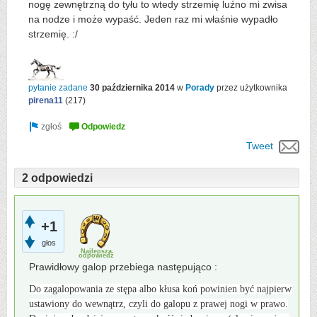
nogę zewnętrzną do tyłu to wtedy strzemię luźno mi zwisa
na nodze i może wypaść. Jeden raz mi właśnie wypadło
strzemię. :/
pytanie zadane
30 października 2014
w
Porady
przez użytkownika
pirena11
(
217
)
Tweet
2 odpowiedzi
+1
głos
Najlepsza
odpowiedź
Prawidłowy galop przebiega następująco :
Do zagalopowania ze stępa albo kłusa koń powinien być najpierw
ustawiony do wewnątrz, czyli do galopu z prawej nogi w prawo.