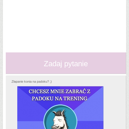
Zadaj pytanie
Złapanie konia na padoku? ;)