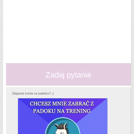
Zadaj pytanie
Złapanie konia na padoku? ;)