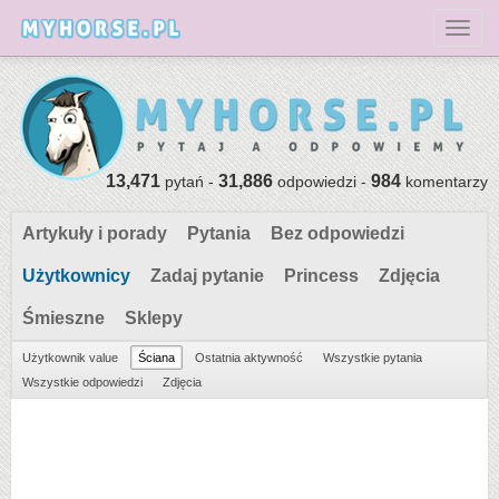
Toggl
13,471
31,886
984
pytań -
odpowiedzi -
komentarzy
Artykuły i porady
Pytania
Bez odpowiedzi
Użytkownicy
Zadaj pytanie
Princess
Zdjęcia
Śmieszne
Sklepy
Użytkownik value
Ściana
Ostatnia aktywność
Wszystkie pytania
Wszystkie odpowiedzi
Zdjęcia