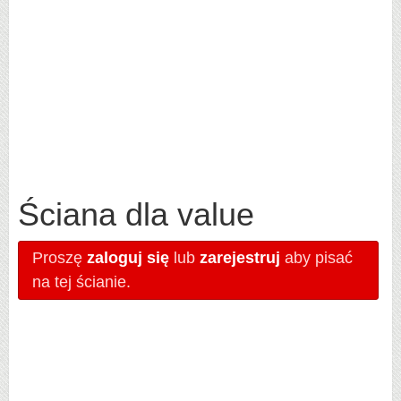
Ściana dla value
Proszę
zaloguj się
lub
zarejestruj
aby pisać
na tej ścianie.