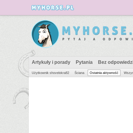
Artykuły i porady
Pytania
Bez odpowiedz
Użytkownik shovelokra82
Ściana
Ostatnia aktywność
Wszys