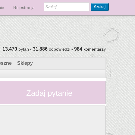
Szukaj
ie
Rejestracja
13,470
31,886
984
pytań -
odpowiedzi -
komentarzy
eszne
Sklepy
Zadaj pytanie