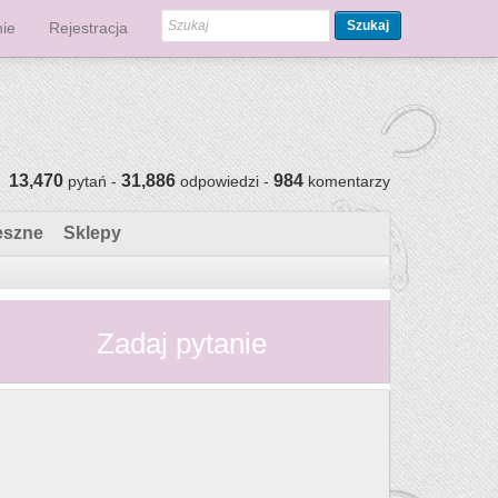
Szukaj
ie
Rejestracja
13,470
31,886
984
pytań -
odpowiedzi -
komentarzy
eszne
Sklepy
Zadaj pytanie