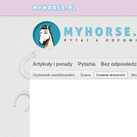
Artykuły i porady
Pytania
Bez odpowiedz
Użytkownik owen82sanders
Ściana
Ostatnia aktywność
Wsz