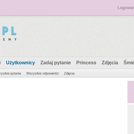
Logowan
i
Użytkownicy
Zadaj pytanie
Princess
Zdjęcia
Śmi
ystkie pytania
Wszystkie odpowiedzi
Zdjęcia