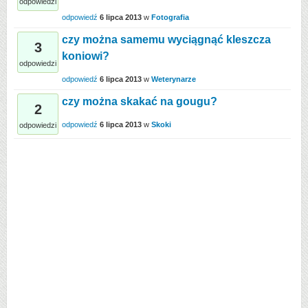
odpowiedzi
odpowiedź
6 lipca 2013
w
Fotografia
czy można samemu wyciągnąć kleszcza
3
koniowi?
odpowiedzi
odpowiedź
6 lipca 2013
w
Weterynarze
czy można skakać na gougu?
2
odpowiedź
6 lipca 2013
w
Skoki
odpowiedzi