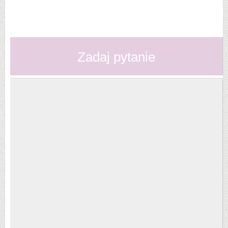
Zadaj pytanie