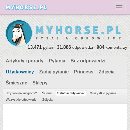
Toggl
13,471
31,886
984
pytań -
odpowiedzi -
komentarzy
Artykuły i porady
Pytania
Bez odpowiedzi
Użytkownicy
Zadaj pytanie
Princess
Zdjęcia
Śmieszne
Sklepy
Użytkownik mojpony2
Ściana
Ostatnia aktywność
Wszystkie pytania
Wszystkie odpowiedzi
Zdjęcia