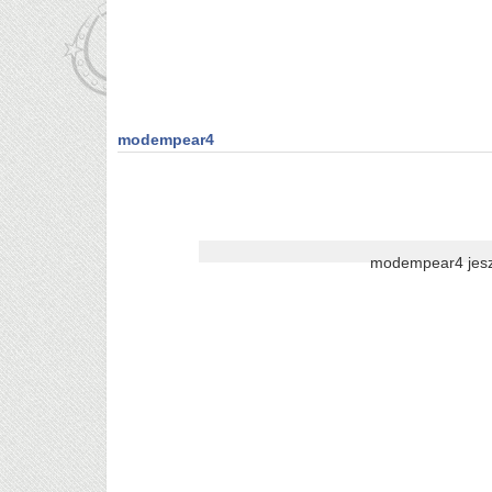
modempear4
modempear4 jesz