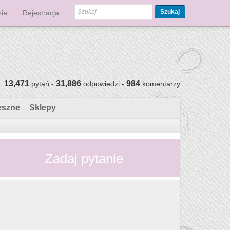
Szukaj
ie
Rejestracja
13,471
31,886
984
pytań -
odpowiedzi -
komentarzy
eszne
Sklepy
Zadaj pytanie