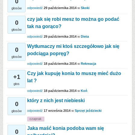
0
odpowiedź
29 października 2014
w
Skoki
głosów
czy jak się robi mesz to można go podać
0
tak na gorąco?
głosów
odpowiedź
29 października 2014
w
Dieta
Wytłumaczy mi ktoś szczegółowo jak się
0
podciąga popręg?
głosów
odpowiedź
18 października 2014
w
Rekreacja
Czy jak kupuję konia to muszę mieć dużo
+1
lat ?
głos
odpowiedź
18 października 2014
w
Koń
który z nich jest niebieski
0
odpowiedź
17 września 2014
w
Sprzęt jeździecki
głosów
czaprak
Jaka maść konia podoba wam się
0