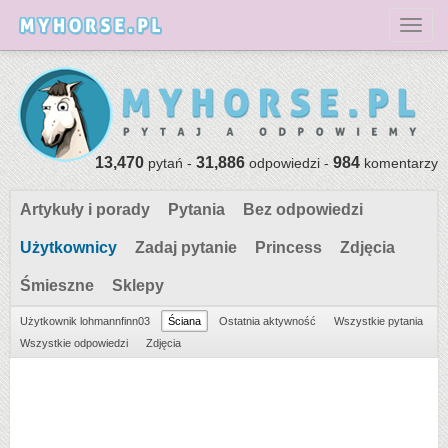
Toggl
13,470
31,886
984
pytań -
odpowiedzi -
komentarzy
Artykuły i porady
Pytania
Bez odpowiedzi
Użytkownicy
Zadaj pytanie
Princess
Zdjęcia
Śmieszne
Sklepy
Użytkownik lohmannfinn03
Ściana
Ostatnia aktywność
Wszystkie pytania
Wszystkie odpowiedzi
Zdjęcia