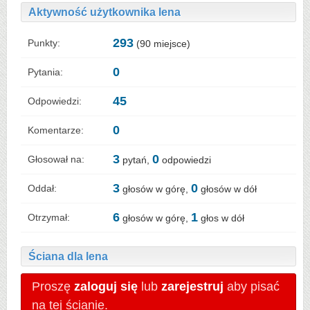
Aktywność użytkownika lena
293
Punkty:
(
90
miejsce)
0
Pytania:
45
Odpowiedzi:
0
Komentarze:
3
0
Głosował na:
pytań,
odpowiedzi
3
0
Oddał:
głosów w górę,
głosów w dół
6
1
Otrzymał:
głosów w górę,
głos w dół
Ściana dla lena
Proszę
zaloguj się
lub
zarejestruj
aby pisać
na tej ścianie.