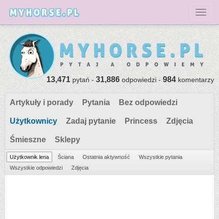
Toggl
13,471
31,886
984
pytań -
odpowiedzi -
komentarzy
Artykuły i porady
Pytania
Bez odpowiedzi
Użytkownicy
Zadaj pytanie
Princess
Zdjęcia
Śmieszne
Sklepy
Użytkownik lena
Ściana
Ostatnia aktywność
Wszystkie pytania
Wszystkie odpowiedzi
Zdjęcia