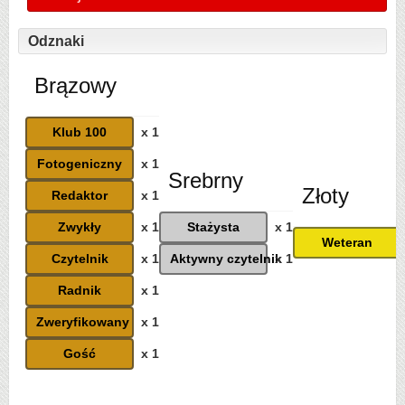
Odznaki
Brązowy
Klub 100
x 1
Fotogeniczny
x 1
Srebrny
Złoty
Redaktor
x 1
Zwykły
x 1
Stażysta
x 1
Weteran
Czytelnik
x 1
Aktywny czytelnik
x 1
Radnik
x 1
Zweryfikowany
x 1
Gość
x 1