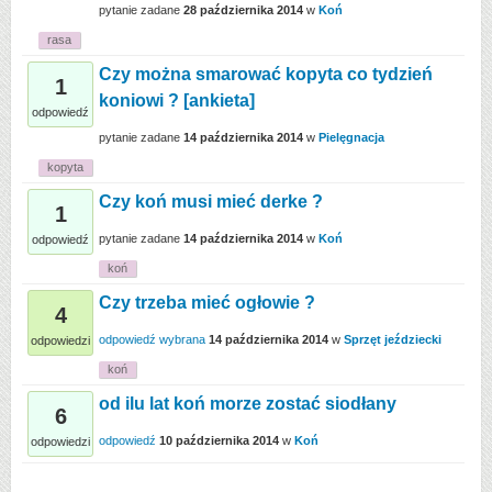
pytanie zadane
28 października 2014
w
Koń
rasa
Czy można smarować kopyta co tydzień
1
koniowi ? [ankieta]
odpowiedź
pytanie zadane
14 października 2014
w
Pielęgnacja
kopyta
Czy koń musi mieć derke ?
1
pytanie zadane
14 października 2014
w
Koń
odpowiedź
koń
Czy trzeba mieć ogłowie ?
4
odpowiedź wybrana
14 października 2014
w
Sprzęt jeździecki
odpowiedzi
koń
od ilu lat koń morze zostać siodłany
6
odpowiedź
10 października 2014
w
Koń
odpowiedzi