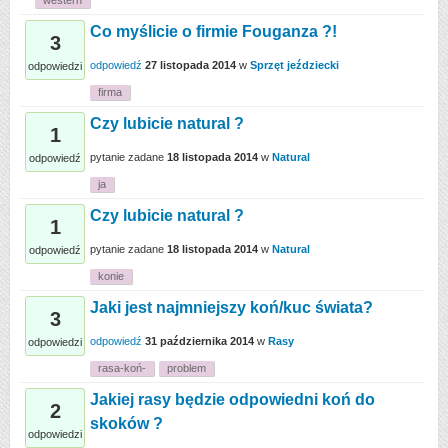
western
Co myślicie o firmie Fouganza ?!
3
odpowiedź
27 listopada 2014
w
Sprzęt jeździecki
odpowiedzi
firma
Czy lubicie natural ?
1
pytanie zadane
18 listopada 2014
w
Natural
odpowiedź
ja
Czy lubicie natural ?
1
pytanie zadane
18 listopada 2014
w
Natural
odpowiedź
konie
Jaki jest najmniejszy koń/kuc świata?
3
odpowiedź
31 października 2014
w
Rasy
odpowiedzi
rasa-koń-
problem
Jakiej rasy będzie odpowiedni koń do
2
skoków ?
odpowiedzi