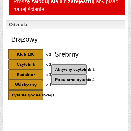
Proszę
zaloguj się
lub
zarejestruj
aby pisać
na tej ścianie.
Odznaki
Brązowy
Srebrny
Klub 100
x 1
Czytelnik
x 1
Aktywny czytelnik
x 1
Redaktor
x 1
Popularne pytanie
x 2
Wdzięczny
x 1
Pytanie godne uwagi
x 2