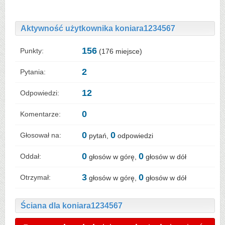
Aktywność użytkownika koniara1234567
156
Punkty:
(
176
miejsce)
2
Pytania:
12
Odpowiedzi:
0
Komentarze:
0
0
Głosował na:
pytań,
odpowiedzi
0
0
Oddał:
głosów w górę,
głosów w dół
3
0
Otrzymał:
głosów w górę,
głosów w dół
Ściana dla koniara1234567