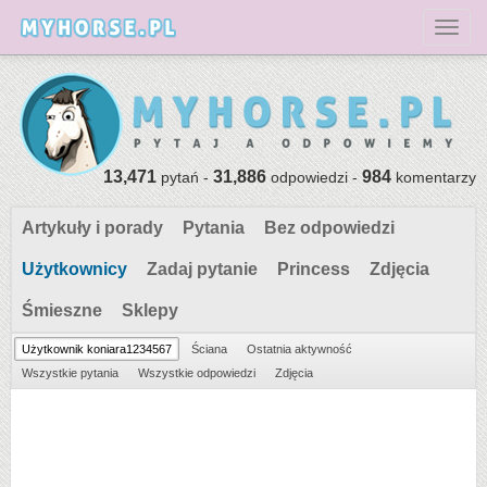
Toggl
13,471
31,886
984
pytań -
odpowiedzi -
komentarzy
Artykuły i porady
Pytania
Bez odpowiedzi
Użytkownicy
Zadaj pytanie
Princess
Zdjęcia
Śmieszne
Sklepy
Użytkownik koniara1234567
Ściana
Ostatnia aktywność
Wszystkie pytania
Wszystkie odpowiedzi
Zdjęcia