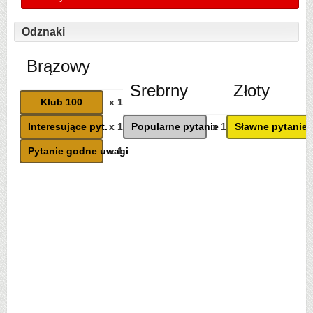
Odznaki
Brązowy
Srebrny
Złoty
Klub 100
x 1
Interesujące pyt.
x 1
Popularne pytanie
x 1
Sławne pytanie
Pytanie godne uwagi
x 1