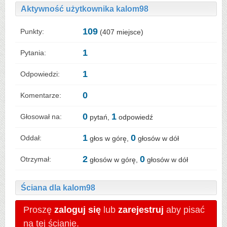
Aktywność użytkownika kalom98
109
Punkty:
(
407
miejsce)
1
Pytania:
1
Odpowiedzi:
0
Komentarze:
0
1
Głosował na:
pytań,
odpowiedź
1
0
Oddał:
głos w górę,
głosów w dół
2
0
Otrzymał:
głosów w górę,
głosów w dół
Ściana dla kalom98
Proszę
zaloguj się
lub
zarejestruj
aby pisać
na tej ścianie.