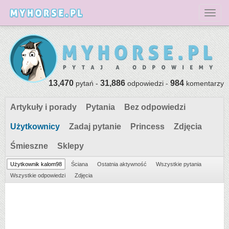
Toggl
13,470
31,886
984
pytań -
odpowiedzi -
komentarzy
Artykuły i porady
Pytania
Bez odpowiedzi
Użytkownicy
Zadaj pytanie
Princess
Zdjęcia
Śmieszne
Sklepy
Użytkownik kalom98
Ściana
Ostatnia aktywność
Wszystkie pytania
Wszystkie odpowiedzi
Zdjęcia