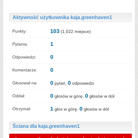
Aktywność użytkownika kaja.greenhaven1
103
Punkty:
(
1,022
miejsce)
1
Pytania:
0
Odpowiedzi:
0
Komentarze:
0
0
Głosował na:
pytań,
odpowiedzi
0
0
Oddał:
głosów w górę,
głosów w dół
1
0
Otrzymał:
głos w górę,
głosów w dół
Ściana dla kaja.greenhaven1