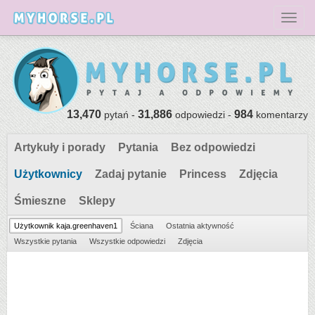
Toggl
13,470
31,886
984
pytań -
odpowiedzi -
komentarzy
Artykuły i porady
Pytania
Bez odpowiedzi
Użytkownicy
Zadaj pytanie
Princess
Zdjęcia
Śmieszne
Sklepy
Użytkownik kaja.greenhaven1
Ściana
Ostatnia aktywność
Wszystkie pytania
Wszystkie odpowiedzi
Zdjęcia