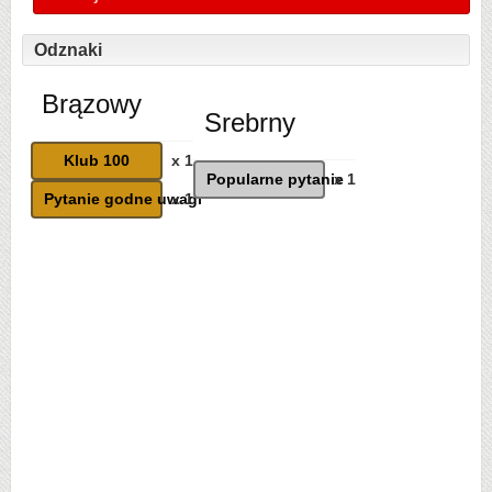
Odznaki
Brązowy
Srebrny
Klub 100
x 1
Popularne pytanie
x 1
Pytanie godne uwagi
x 1