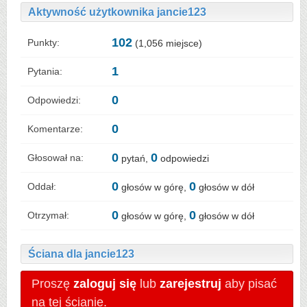
Aktywność użytkownika jancie123
102
Punkty:
(
1,056
miejsce)
1
Pytania:
0
Odpowiedzi:
0
Komentarze:
0
0
Głosował na:
pytań,
odpowiedzi
0
0
Oddał:
głosów w górę,
głosów w dół
0
0
Otrzymał:
głosów w górę,
głosów w dół
Ściana dla jancie123
Proszę
zaloguj się
lub
zarejestruj
aby pisać
na tej ścianie.