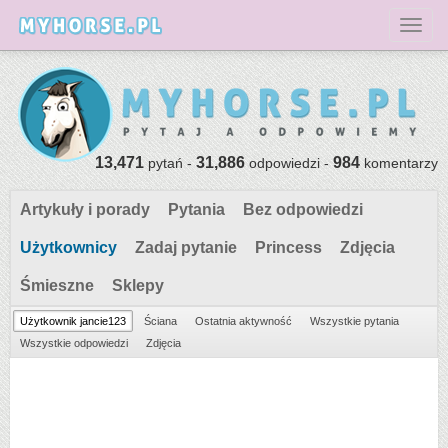
Toggl
13,471
31,886
984
pytań -
odpowiedzi -
komentarzy
Artykuły i porady
Pytania
Bez odpowiedzi
Użytkownicy
Zadaj pytanie
Princess
Zdjęcia
Śmieszne
Sklepy
Użytkownik jancie123
Ściana
Ostatnia aktywność
Wszystkie pytania
Wszystkie odpowiedzi
Zdjęcia