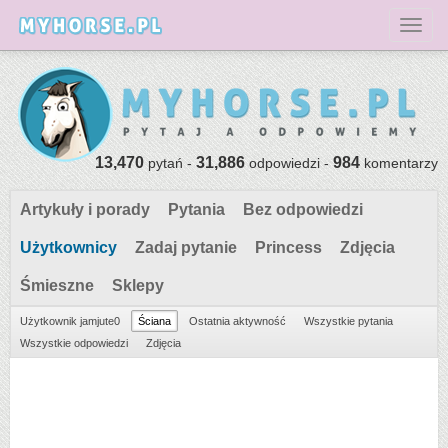
Toggl
13,470
31,886
984
pytań -
odpowiedzi -
komentarzy
Artykuły i porady
Pytania
Bez odpowiedzi
Użytkownicy
Zadaj pytanie
Princess
Zdjęcia
Śmieszne
Sklepy
Użytkownik jamjute0
Ściana
Ostatnia aktywność
Wszystkie pytania
Wszystkie odpowiedzi
Zdjęcia