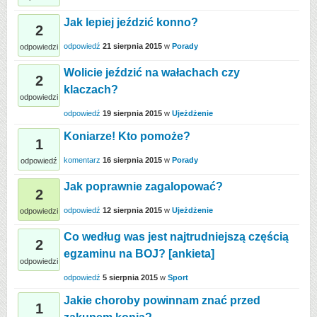
Jak lepiej jeździć konno?
2
odpowiedź
21 sierpnia 2015
w
Porady
odpowiedzi
Wolicie jeździć na wałachach czy
2
klaczach?
odpowiedzi
odpowiedź
19 sierpnia 2015
w
Ujeżdżenie
Koniarze! Kto pomoże?
1
komentarz
16 sierpnia 2015
w
Porady
odpowiedź
Jak poprawnie zagalopować?
2
odpowiedź
12 sierpnia 2015
w
Ujeżdżenie
odpowiedzi
Co według was jest najtrudniejszą częścią
2
egzaminu na BOJ? [ankieta]
odpowiedzi
odpowiedź
5 sierpnia 2015
w
Sport
Jakie choroby powinnam znać przed
1