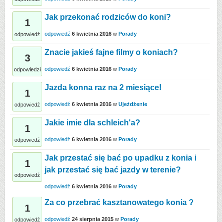
Jak przekonać rodziców do koni?
1
odpowiedź
6 kwietnia 2016
w
Porady
odpowiedź
Znacie jakieś fajne filmy o koniach?
3
odpowiedź
6 kwietnia 2016
w
Porady
odpowiedzi
Jazda konna raz na 2 miesiące!
1
odpowiedź
6 kwietnia 2016
w
Ujeżdżenie
odpowiedź
Jakie imie dla schleich'a?
1
odpowiedź
6 kwietnia 2016
w
Porady
odpowiedź
Jak przestać się bać po upadku z konia i
1
jak przestać się bać jazdy w terenie?
odpowiedź
odpowiedź
6 kwietnia 2016
w
Porady
Za co przebrać kasztanowatego konia ?
1
odpowiedź
24 sierpnia 2015
w
Porady
odpowiedź