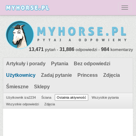
Toggl
13,471
31,886
984
pytań -
odpowiedzi -
komentarzy
Artykuły i porady
Pytania
Bez odpowiedzi
Użytkownicy
Zadaj pytanie
Princess
Zdjęcia
Śmieszne
Sklepy
Użytkownik iza2234
Ściana
Ostatnia aktywność
Wszystkie pytania
Wszystkie odpowiedzi
Zdjęcia