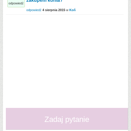
zakupem konia?
odpowiedź
odpowiedź
4 sierpnia 2015
w
Koń
Zadaj pytanie