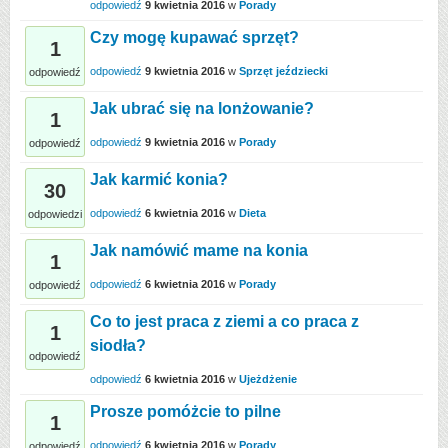
odpowiedź
9 kwietnia 2016
w
Porady
Czy mogę kupawać sprzęt?
1
odpowiedź
9 kwietnia 2016
w
Sprzęt jeździecki
odpowiedź
Jak ubrać się na lonżowanie?
1
odpowiedź
9 kwietnia 2016
w
Porady
odpowiedź
Jak karmić konia?
30
odpowiedź
6 kwietnia 2016
w
Dieta
odpowiedzi
Jak namówić mame na konia
1
odpowiedź
6 kwietnia 2016
w
Porady
odpowiedź
Co to jest praca z ziemi a co praca z
1
siodła?
odpowiedź
odpowiedź
6 kwietnia 2016
w
Ujeżdżenie
Prosze pomóżcie to pilne
1
odpowiedź
6 kwietnia 2016
w
Porady
odpowiedź