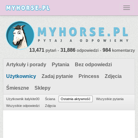
Toggl
13,471
31,886
984
pytań -
odpowiedzi -
komentarzy
Artykuły i porady
Pytania
Bez odpowiedzi
Użytkownicy
Zadaj pytanie
Princess
Zdjęcia
Śmieszne
Sklepy
Użytkownik italykite00
Ściana
Ostatnia aktywność
Wszystkie pytania
Wszystkie odpowiedzi
Zdjęcia