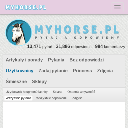
Toggl
13,471
31,886
984
pytań -
odpowiedzi -
komentarzy
Artykuły i porady
Pytania
Bez odpowiedzi
Użytkownicy
Zadaj pytanie
Princess
Zdjęcia
Śmieszne
Sklepy
Użytkownik houghton04ashby
Ściana
Ostatnia aktywność
Wszystkie pytania
Wszystkie odpowiedzi
Zdjęcia