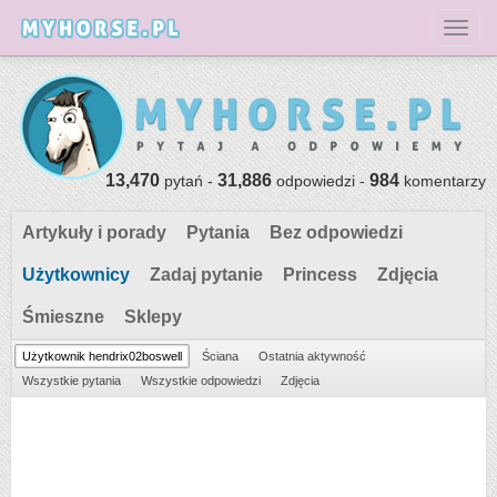
Toggl
13,470
31,886
984
pytań -
odpowiedzi -
komentarzy
Artykuły i porady
Pytania
Bez odpowiedzi
Użytkownicy
Zadaj pytanie
Princess
Zdjęcia
Śmieszne
Sklepy
Użytkownik hendrix02boswell
Ściana
Ostatnia aktywność
Wszystkie pytania
Wszystkie odpowiedzi
Zdjęcia