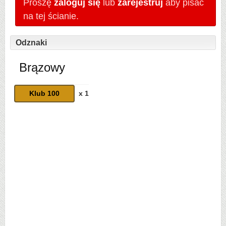
Proszę
zaloguj się
lub
zarejestruj
aby pisać
na tej ścianie.
Odznaki
Brązowy
Klub 100
x 1