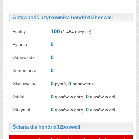
Aktywność użytkownika hendrix02boswell
100
Punkty:
(
1,454
miejsce)
0
Pytania:
0
Odpowiedzi:
0
Komentarze:
0
0
Głosował na:
pytań,
odpowiedzi
0
0
Oddał:
głosów w górę,
głosów w dół
0
0
Otrzymał:
głosów w górę,
głosów w dół
Ściana dla hendrix02boswell