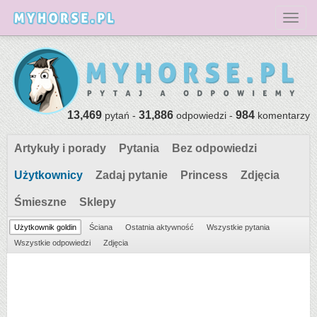
Toggl
13,469
31,886
984
pytań -
odpowiedzi -
komentarzy
Artykuły i porady
Pytania
Bez odpowiedzi
Użytkownicy
Zadaj pytanie
Princess
Zdjęcia
Śmieszne
Sklepy
Użytkownik goldin
Ściana
Ostatnia aktywność
Wszystkie pytania
Wszystkie odpowiedzi
Zdjęcia