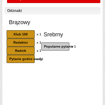
Odznaki
Brązowy
Srebrny
Klub 100
x 1
Redaktor
x 1
Popularne pytanie
x 1
Radnik
x 1
Pytanie godne uwagi
x 1