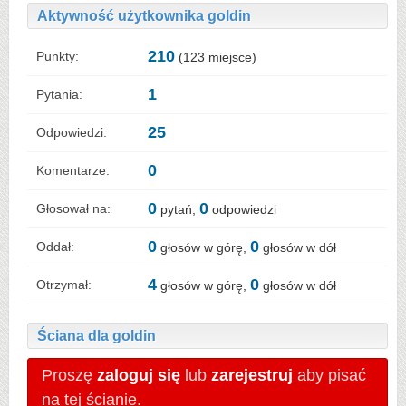
Aktywność użytkownika goldin
210
Punkty:
(
123
miejsce)
1
Pytania:
25
Odpowiedzi:
0
Komentarze:
0
0
Głosował na:
pytań,
odpowiedzi
0
0
Oddał:
głosów w górę,
głosów w dół
4
0
Otrzymał:
głosów w górę,
głosów w dół
Ściana dla goldin
Proszę
zaloguj się
lub
zarejestruj
aby pisać
na tej ścianie.