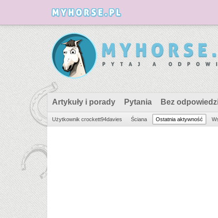
Artykuły i porady
Pytania
Bez odpowiedz
Użytkownik crockett94davies
Ściana
Ostatnia aktywność
Ws