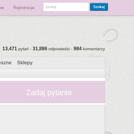
Szukaj
ie
Rejestracja
13,471
31,886
984
pytań -
odpowiedzi -
komentarzy
eszne
Sklepy
Zadaj pytanie