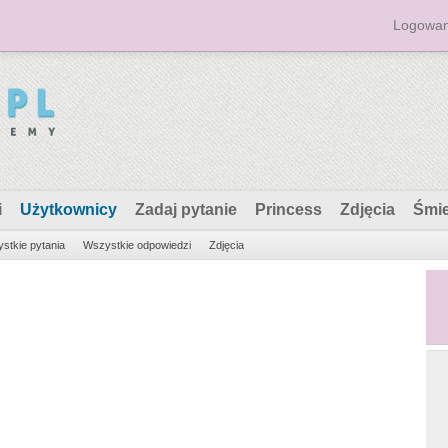
Logowan
i
Użytkownicy
Zadaj pytanie
Princess
Zdjęcia
Śmi
stkie pytania
Wszystkie odpowiedzi
Zdjęcia