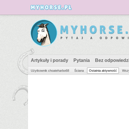
Artykuły i porady
Pytania
Bez odpowiedz
Użytkownik choateharbo68
Ściana
Ostatnia aktywność
Wszy