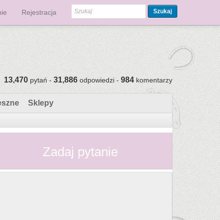
Szukaj
ie
Rejestracja
13,470
31,886
984
pytań -
odpowiedzi -
komentarzy
eszne
Sklepy
Zadaj pytanie