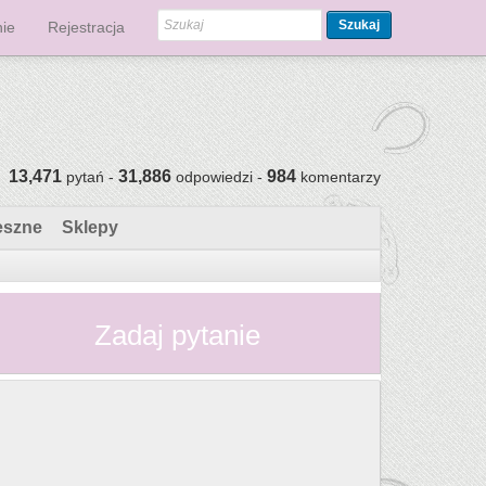
Szukaj
ie
Rejestracja
13,471
31,886
984
pytań -
odpowiedzi -
komentarzy
eszne
Sklepy
Zadaj pytanie