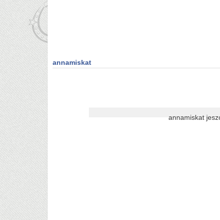
annamiskat
annamiskat jesz