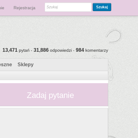
Szukaj
ie
Rejestracja
13,471
31,886
984
pytań -
odpowiedzi -
komentarzy
eszne
Sklepy
Zadaj pytanie