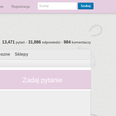
Szukaj
ie
Rejestracja
13,471
31,886
984
pytań -
odpowiedzi -
komentarzy
eszne
Sklepy
Zadaj pytanie