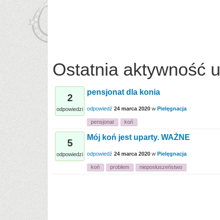
Ostatnia aktywność 
pensjonat dla konia
2
odpowiedź
24 marca 2020
w
Pielęgnacja
odpowiedzi
pensjonat
koń
Mój koń jest uparty. WAŻNE
5
odpowiedź
24 marca 2020
w
Pielęgnacja
odpowiedzi
koń
problem
nieposłuszeństwo