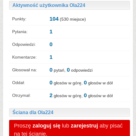
Aktywność użytkownika Ola224
104
Punkty:
(
530
miejsce)
1
Pytania:
0
Odpowiedzi:
1
Komentarze:
0
0
Głosował na:
pytań,
odpowiedzi
0
0
Oddał:
głosów w górę,
głosów w dół
2
0
Otrzymał:
głosów w górę,
głosów w dół
Ściana dla Ola224
Proszę
zaloguj się
lub
zarejestruj
aby pisać
na tej ścianie.