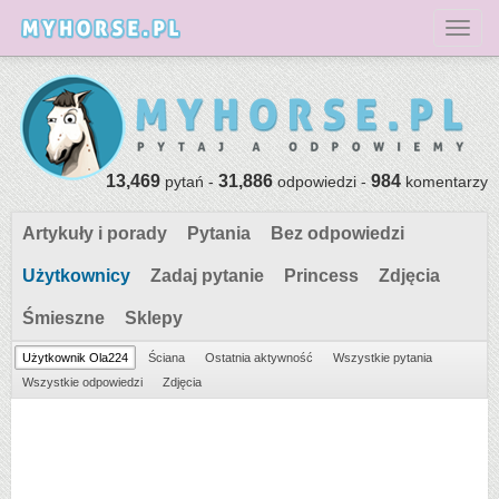
Toggl
13,469
31,886
984
pytań -
odpowiedzi -
komentarzy
Artykuły i porady
Pytania
Bez odpowiedzi
Użytkownicy
Zadaj pytanie
Princess
Zdjęcia
Śmieszne
Sklepy
Użytkownik Ola224
Ściana
Ostatnia aktywność
Wszystkie pytania
Wszystkie odpowiedzi
Zdjęcia