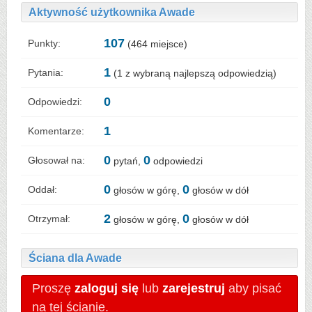
Aktywność użytkownika Awade
107
Punkty:
(
464
miejsce)
1
Pytania:
(
1
z wybraną najlepszą odpowiedzią)
0
Odpowiedzi:
1
Komentarze:
0
0
Głosował na:
pytań,
odpowiedzi
0
0
Oddał:
głosów w górę,
głosów w dół
2
0
Otrzymał:
głosów w górę,
głosów w dół
Ściana dla Awade
Proszę
zaloguj się
lub
zarejestruj
aby pisać
na tej ścianie.