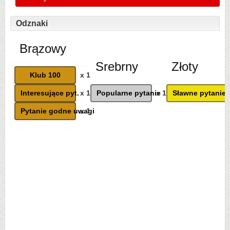
Odznaki
Brązowy
Srebrny
Złoty
Klub 100
x 1
Interesujące pyt.
x 1
Popularne pytanie
x 1
Sławne pytanie
Pytanie godne uwagi
x 1