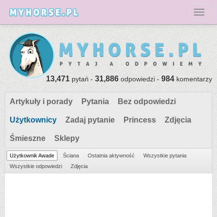
Toggl
13,471
31,886
984
pytań -
odpowiedzi -
komentarzy
Artykuły i porady
Pytania
Bez odpowiedzi
Użytkownicy
Zadaj pytanie
Princess
Zdjęcia
Śmieszne
Sklepy
Użytkownik Awade
Ściana
Ostatnia aktywność
Wszystkie pytania
Wszystkie odpowiedzi
Zdjęcia