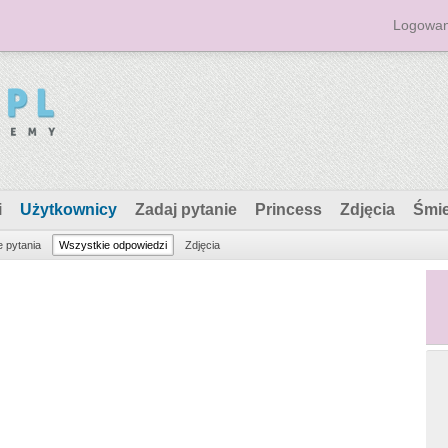
Logowan
i
Użytkownicy
Zadaj pytanie
Princess
Zdjęcia
Śmi
 pytania
Wszystkie odpowiedzi
Zdjęcia