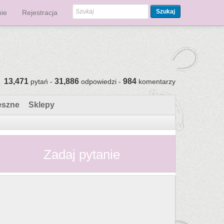
Szukaj
ie
Rejestracja
13,471
31,886
984
pytań -
odpowiedzi -
komentarzy
eszne
Sklepy
Zadaj pytanie