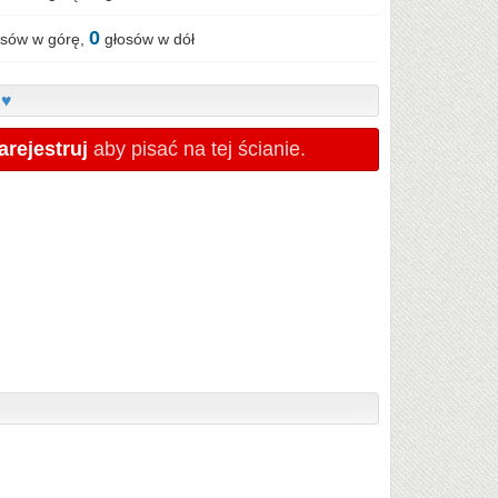
0
sów w górę,
głosów w dół
 ♥
arejestruj
aby pisać na tej ścianie.