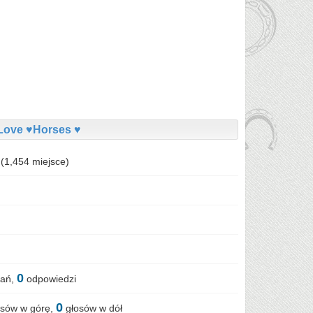
Love ♥Horses ♥
(
1,454
miejsce)
0
tań,
odpowiedzi
0
sów w górę,
głosów w dół