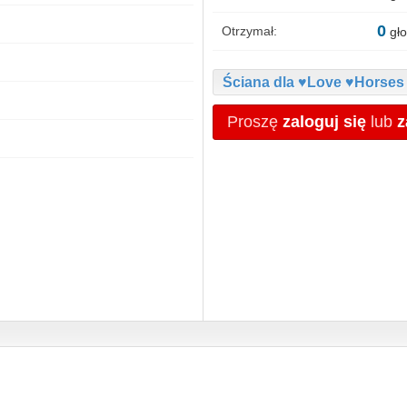
0
Otrzymał:
gło
Ściana dla ♥Love ♥Horses
Proszę
zaloguj się
lub
z