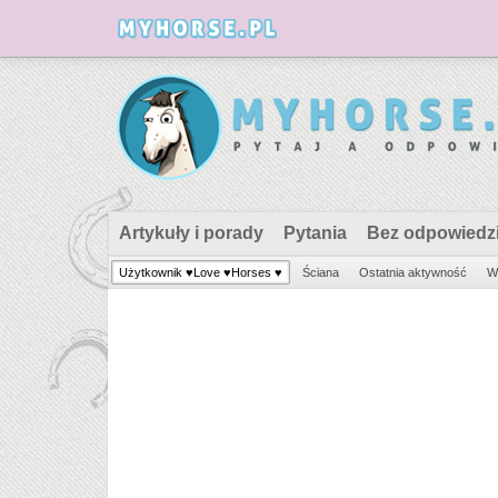
Artykuły i porady
Pytania
Bez odpowiedz
Użytkownik ♥Love ♥Horses ♥
Ściana
Ostatnia aktywność
W