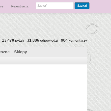
Szukaj
ie
Rejestracja
13,470
31,886
984
pytań -
odpowiedzi -
komentarzy
eszne
Sklepy