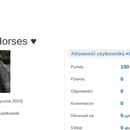
Horses ♥
Aktywność użytkownika ♥
100
Punkty:
0
Pytania:
0
Odpowiedzi:
tycznia 2015)
0
Komentarze:
użytkownik
0
Głosował na:
py
0
Oddał:
gło