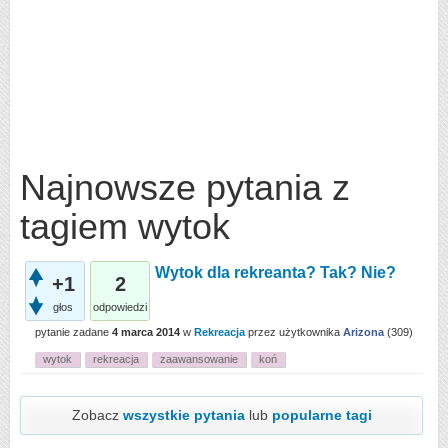
Najnowsze pytania z
tagiem wytok
Wytok dla rekreanta? Tak? Nie?
+1
2
głos
odpowiedzi
pytanie zadane
4 marca 2014
w
Rekreacja
przez użytkownika
Arizona
(
309
)
wytok
rekreacja
zaawansowanie
koń
Zobacz
wszystkie pytania
lub
popularne tagi