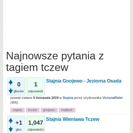
Najnowsze pytania z
tagiem tczew
Stajnia Gnojewo - Jeziorna Osada
0
1
głosów
odpowiedź
pytanie zadane
5 listopada 2019
w
Stajnia
przez użytkownika
VictoriaRider
(
905
)
stajnia
tczew
gnojewo
malbork
Stajnia Wieniawa Tczew
+1
1,047
głos
odpowiedzi