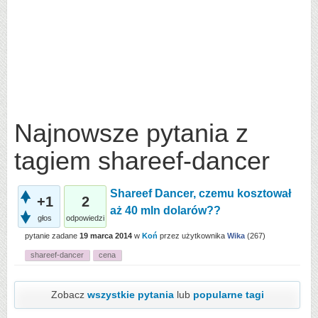
Najnowsze pytania z
tagiem shareef-dancer
Shareef Dancer, czemu kosztował
+1
2
aż 40 mln dolarów??
głos
odpowiedzi
pytanie zadane
19 marca 2014
w
Koń
przez użytkownika
Wika
(
267
)
shareef-dancer
cena
Zobacz
wszystkie pytania
lub
popularne tagi