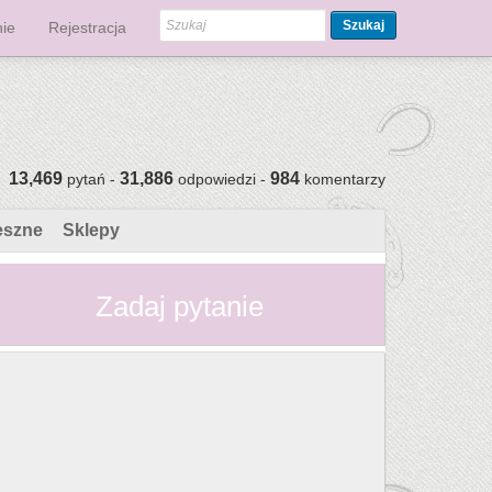
Szukaj
ie
Rejestracja
13,469
31,886
984
pytań -
odpowiedzi -
komentarzy
eszne
Sklepy
Zadaj pytanie