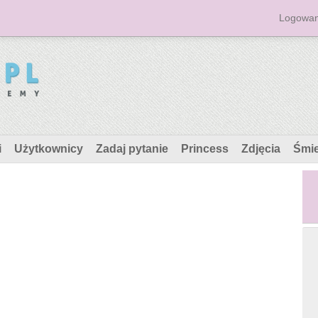
Logowan
i
Użytkownicy
Zadaj pytanie
Princess
Zdjęcia
Śmi