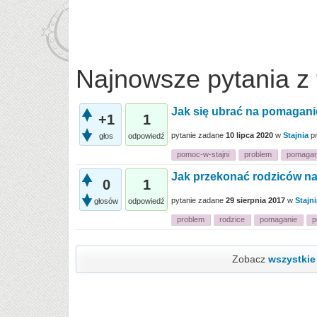
Najnowsze pytania z
Jak się ubrać na pomaganie
+1
1
pytanie zadane
10 lipca 2020
w
Stajnia
p
głos
odpowiedź
pomoc-w-stajni
problem
pomagan
Jak przekonać rodziców na
0
1
pytanie zadane
29 sierpnia 2017
w
Stajni
głosów
odpowiedź
problem
rodzice
pomaganie
p
Zobacz
wszystkie