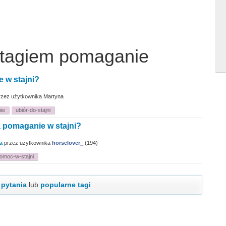
 tagiem pomaganie
 w stajni?
rzez użytkownika
Martyna
ie
ubiór-do-stajni
 pomaganie w stajni?
a
przez użytkownika
horselover_
(
194
)
omoc-w-stajni
 pytania
lub
popularne tagi